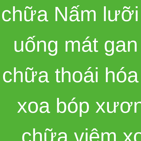
chữa Nấm lưỡi
uống mát gan
chữa thoái hó
xoa bóp xươ
chữa viêm x