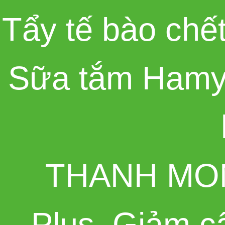
Tẩy tế bào chế
Sữa tắm Hamy
THANH MO
Plus
,
Giảm c