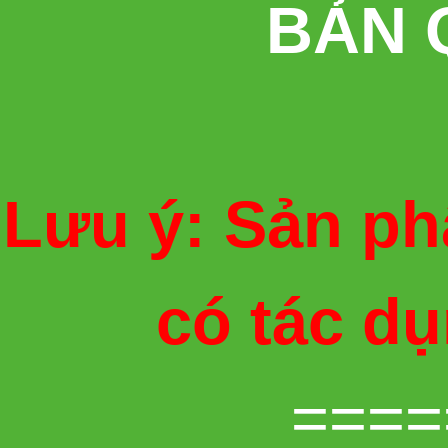
BẢN 
Lưu ý: Sản ph
có tác d
====