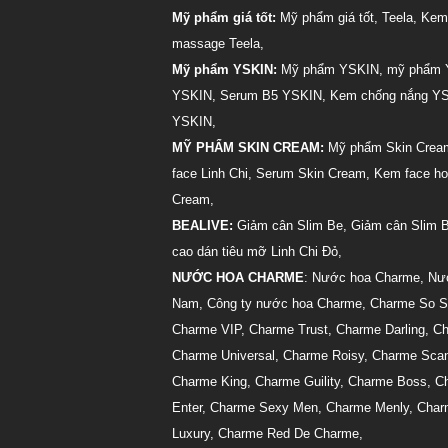
Mỹ phẩm giá tốt:
Mỹ phẩm giá tốt
,
Teela
,
Kem
massage Teela
,
Mỹ phẩm YSKIN:
Mỹ phẩm YSKIN
,
mỹ phẩm 
YSKIN
,
Serum B5 YSKIN
,
Kem chống nắng Y
YSKIN
,
MỸ PHẨM SKIN CREAM:
Mỹ phẩm Skin Crea
face Linh Chi
,
Serum Skin Cream
,
Kem face ho
Cream
,
BEALIVE:
Giảm cân Slim Be
,
Giảm cân Slim 
cao dán tiêu mỡ Linh Chi Đỏ
,
NƯỚC HOA CHARME
:
Nước hoa Charme
,
Nư
Nam
,
Công ty nước hoa Charme
,
Charme So S
Charme VIP
,
Charme Trust
,
Charme Darling
,
Ch
Charme Universal
,
Charme Roisy
,
Charme Scan
Charme King
,
Charme Guility
,
Charme Boss
,
C
Enter
,
Charme Sexy Men
,
Charme Menly
,
Char
Luxury
,
Charme Red De Charme
,