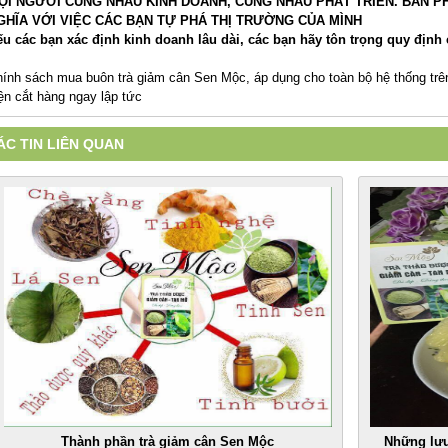
ỌI NGƯỜI CÙNG NHAU KINH DOANH, CÙNG NHAU PHÁT TRIỂN. BÁN PH
GHĨA VỚI VIỆC CÁC BẠN TỰ PHÁ THỊ TRƯỜNG CỦA MÌNH
u các bạn xác định kinh doanh lâu dài, các bạn hãy tôn trọng quy định c
ính sách mua buôn trà giảm cân Sen Mộc, áp dụng cho toàn bộ hệ thống tr
ện cắt hàng ngay lập tức
ÁC TIN LIÊN QUAN
Thành phần trà giảm cân Sen Mộc
Những lưu