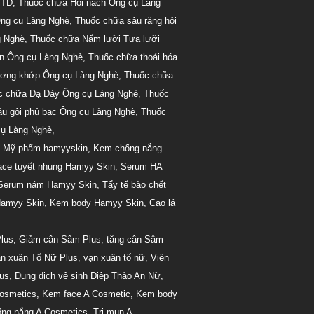
 TD
,
Thuốc chữa Hôi nách Ông cụ Làng
ng cụ Làng Nghè
,
Thuốc chữa sâu răng hôi
g Nghè
,
Thuốc chữa Nấm lưỡi Tưa lưỡi
ận Ông cụ Làng Nghè
,
Thuốc chữa thoái hóa
ương khớp Ông cụ Làng Nghè
,
Thuốc chữa
c chữa Dạ Dày Ông cụ Làng Nghè
,
Thuốc
u gội phủ bạc Ông cụ Làng Nghè
,
Thuốc
cụ Làng Nghè
,
,
Mỹ phẩm hamyyskin
,
Kem chống nắng
ace tuyết nhung Hamyy Skin
,
Serum HA
Serum nám Hamyy Skin
,
Tẩy tế bào chết
amyy Skin
,
Kem body Hamyy Skin
,
Cao lá
lus
,
Giảm cân Sâm Plus
,
tăng cân Sâm
n xuân Tố Nữ Plus
,
vạn xuân tố nữ
,
Viên
us
,
Dung dịch vệ sinh Diệp Thảo An Nữ
,
osmetics
,
Kem face A Cosmetic
,
Kem body
ng nắng A Cosmetics
,
Trị mụn A