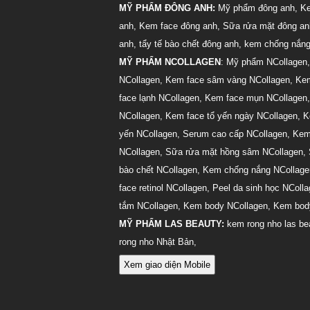
MỸ PHẨM ĐÔNG ANH:
Mỹ phẩm đông anh
,
Ke
anh
,
Kem face đông anh
,
Sữa rửa mặt đông an
anh
,
tẩy tế bào chết đông anh
,
kem chống nắng
MỸ PHẨM NCOLLAGEN
:
Mỹ phẩm NCollagen
NCollagen
,
Kem face sâm vàng NCollagen
,
Kem
face lạnh NCollagen
,
Kem face mụn NCollagen
NCollagen
,
Kem face tổ yến ngày NCollagen
,
K
yến NCollagen
,
Serum cao cấp NCollagen
,
Kem
NCollagen
,
Sữa rửa mặt hồng sâm NCollagen
,
bào chết NCollagen
,
Kem chống nắng NCollage
face retinol NCollagen
,
Peel da sinh học NColl
tắm NCollagen
,
Kem body NCollagen
,
Kem body
MỸ PHẨM LAS BEAUTY:
kem rong nho las be
rong nho Nhật Bản
,