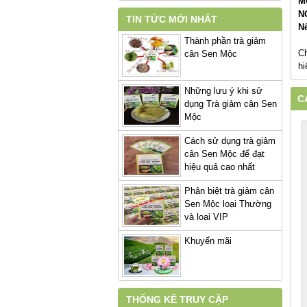
M
N
TIN TỨC MỚI NHẤT
Nế
Thành phần trà giảm
Ch
cân Sen Mộc
hi
Những lưu ý khi sử
C
dụng Trà giảm cân Sen
Mộc
Cách sử dụng trà giảm
cân Sen Mộc để đạt
hiệu quả cao nhất
Phân biệt trà giảm cân
Sen Mộc loại Thường
và loại VIP
Khuyến mãi
THỐNG KÊ TRUY CẬP