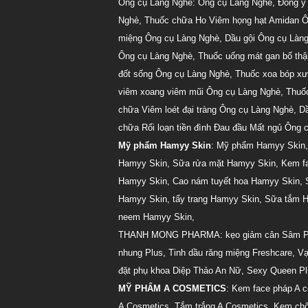
Ông cụ Làng Nghè:
Ông cụ Làng Nghè
,
Đông y
Nghè
,
Thuốc chữa Ho Viêm họng hạt Amidan Ô
miệng Ông cụ Làng Nghè
,
Dầu gội Ông cụ Làn
Ông cụ Làng Nghè
,
Thuốc uống mát gan bổ th
đốt sống Ông cụ Làng Nghè
,
Thuốc xoa bóp x
viêm xoang viêm mũi Ông cụ Làng Nghè
,
Thuố
chữa Viêm loét đại tràng Ông cụ Làng Nghè
,
Dầ
chữa Rối loạn tiền đình Đau đầu Mất ngủ Ông 
Mỹ phẩm Hamyy Skin
:
Mỹ phẩm Hamyy Skin
Hamyy Skin
,
Sữa rửa mặt Hamyy Skin
,
Kem f
Hamyy Skin
,
Cao nám tuyết hoa Hamyy Skin
,
Hamyy Skin
,
tẩy trang Hamyy Skin
,
Sữa tắm H
neem Hamyy Skin
,
THANH MONG PHARMA:
kẹo giảm cân Sâm P
nhung Plus
,
Tinh dầu răng miệng Freshcare
,
Vạ
đặt phụ khoa Diệp Thảo An Nữ
,
Sexy Queen Pl
MỸ PHẨM A COSMETICS
:
Kem face pháp A c
A Cosmetics
,
Tắm trắng A Cosmetics
,
Kem chố