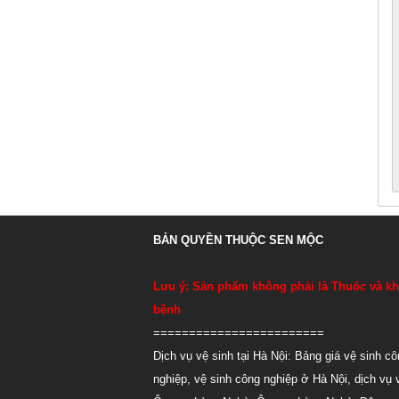
BẢN QUYỀN THUỘC SEN MỘC
Lưu ý: Sản phẩm không phải là Thuốc và kh
bệnh
========================
Dịch vụ vệ sinh tại Hà Nội:
Bảng giá vệ sinh cô
nghiệp
,
vệ sinh công nghiệp ở Hà Nội
,
dịch vụ 