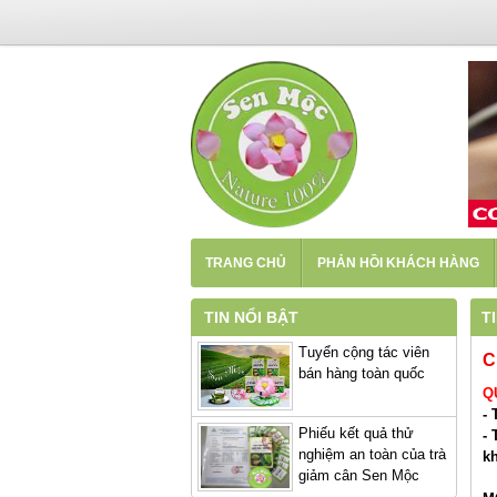
TRANG CHỦ
PHẢN HỒI KHÁCH HÀNG
TIN NỔI BẬT
T
Tuyển cộng tác viên
C
bán hàng toàn quốc
Q
-
Phiếu kết quả thử
-
nghiệm an toàn của trà
kh
giảm cân Sen Mộc