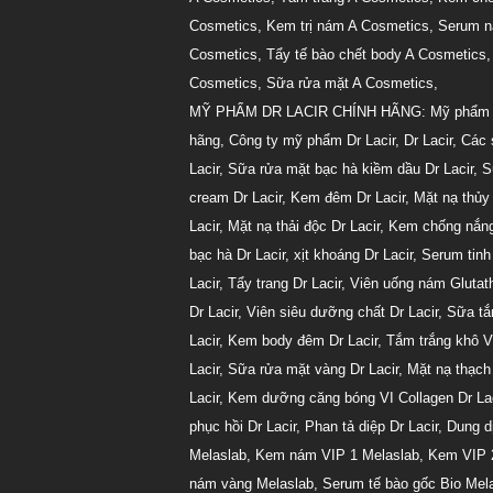
Cosmetics
,
Kem trị nám A Cosmetics
,
Serum n
Cosmetics
,
Tẩy tế bào chết body A Cosmetics
Cosmetics
,
Sữa rửa mặt A Cosmetics
,
MỸ PHẨM DR LACIR CHÍNH HÃNG:
Mỹ phẩm 
hãng
,
Công ty mỹ phẩm Dr Lacir
,
Dr Lacir
,
Các 
Lacir
,
Sữa rửa mặt bạc hà kiềm dầu Dr Lacir
,
S
cream Dr Lacir
,
Kem đêm Dr Lacir
,
Mặt nạ thủy 
Lacir
,
Mặt nạ thải độc Dr Lacir
,
Kem chống nắng
bạc hà Dr Lacir
,
xịt khoáng Dr Lacir
,
Serum tinh 
Lacir
,
Tẩy trang Dr Lacir
,
Viên uống nám Glutath
Dr Lacir
,
Viên siêu dưỡng chất Dr Lacir
,
Sữa tắ
Lacir
,
Kem body đêm Dr Lacir
,
Tắm trắng khô V
Lacir
,
Sữa rửa mặt vàng Dr Lacir
,
Mặt nạ thạch 
Lacir
,
Kem dưỡng căng bóng VI Collagen Dr Lac
phục hồi Dr Lacir
,
Phan tả diệp Dr Lacir
,
Dung dị
Melaslab
,
Kem nám VIP 1 Melaslab
,
Kem VIP 
nám vàng Melaslab
,
Serum tế bào gốc Bio Mel