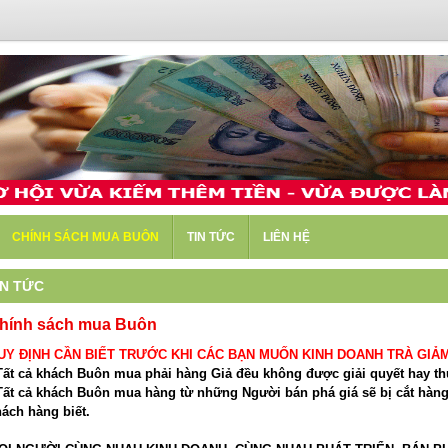
CHÍNH SÁCH MUA BUÔN
TIN TỨC
LIÊN HỆ
IN TỨC
hính sách mua Buôn
UY ĐỊNH CẦN BIẾT TRƯỚC KHI CÁC BẠN MUỐN KINH DOANH TRÀ GIẢM
 Tất cả khách Buôn mua phải hàng Giả đều không được giải quyết hay t
 Tất cả khách Buôn mua hàng từ những Người bán phá giá sẽ bị cắt hàng
ách hàng biết.