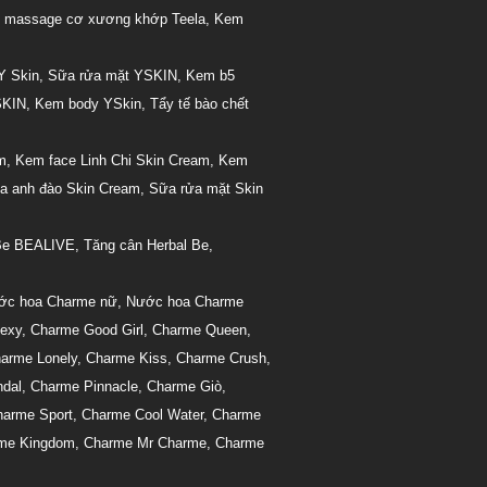
 massage cơ xương khớp Teela
,
Kem
Y Skin
,
Sữa rửa mặt YSKIN
,
Kem b5
SKIN
,
Kem body YSkin
,
Tẩy tế bào chết
m
,
Kem face Linh Chi Skin Cream
,
Kem
a anh đào Skin Cream
,
Sữa rửa mặt Skin
Be BEALIVE
,
Tăng cân Herbal Be
,
ớc hoa Charme nữ
,
Nước hoa Charme
exy
,
Charme Good Girl
,
Charme Queen
,
arme Lonely
,
Charme Kiss
,
Charme Crush
,
dal
,
Charme Pinnacle
,
Charme Giò
,
harme Sport
,
Charme Cool Water
,
Charme
me Kingdom
,
Charme Mr Charme
,
Charme