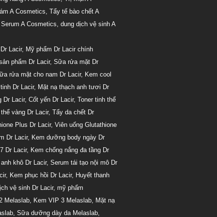
ám A Cosmetics
,
Tẩy tế bào chết A
,
Serum A Cosmetics
,
dung dịch vệ sinh A
Dr Lacir
,
Mỹ phẩm Dr Lacir chính
sản phẩm Dr Lacir
,
Sữa rửa mặt Dr
ữa rửa mặt cho nam Dr Lacir
,
Kem cool
tinh Dr Lacir
,
Mặt nạ thạch anh tươi Dr
 Dr Lacir
,
Cốt yến Dr Lacir
,
Toner tinh thể
thể vàng Dr Lacir
,
Tẩy da chết Dr
ione Plus Dr Lacir
,
Viên uống Glutathione
m Dr Lacir
,
Kem dưỡng body ngày Dr
7 Dr Lacir
,
Kem chống nắng đa tầng Dr
anh khô Dr Lacir
,
Serum tái tạo nội mô Dr
ir
,
Kem phục hồi Dr Lacir
,
Huyết thanh
ch vệ sinh Dr Lacir
,
mỹ phẩm
2 Melaslab
,
Kem VIP 3 Melaslab
,
Mặt nạ
aslab
,
Sữa dưỡng dày da Melaslab
,