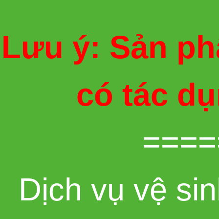
Lưu ý: Sản ph
có tác d
====
Dịch vụ vệ sin