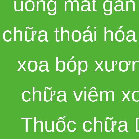
uống mát gan
chữa thoái hó
xoa bóp xươ
chữa viêm x
Thuốc chữa 