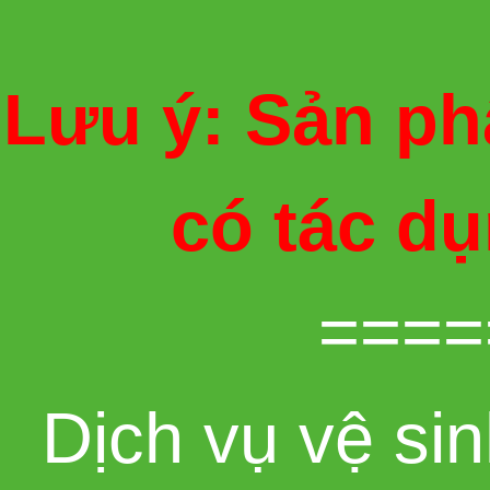
Lưu ý: Sản ph
có tác d
====
Dịch vụ vệ sin