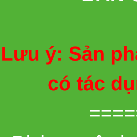
Lưu ý: Sản ph
có tác d
====