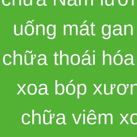
uống mát gan
chữa thoái hó
xoa bóp xươ
chữa viêm x