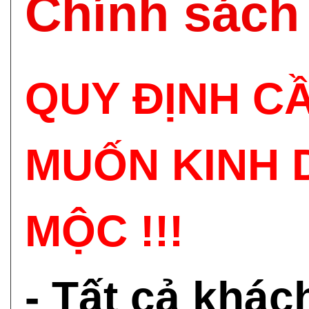
Chính sách
QUY ĐỊNH C
MUỐN KINH 
MỘC !!!
- Tất cả khá