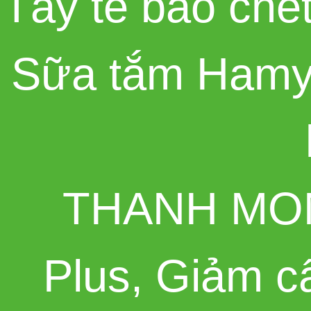
Tẩy tế bào chế
Sữa tắm Hamy
THANH MO
Plus
,
Giảm c